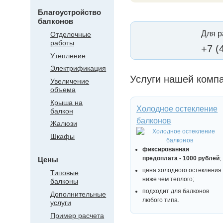
Благоустройство
балконов
Для р
Отделочные
работы
+7 (
Утепление
Электрификация
Услуги нашей комп
Увеличение
объема
Крыша на
Холодное остекление
балкон
балконов
Жалюзи
Шкафы
фиксированная
предоплата - 1000 рублей
;
Цены
цена холодного остекления
Типовые
ниже чем теплого;
балконы
подходит для балконов
Дополнительные
любого типа.
услуги
Пример расчета