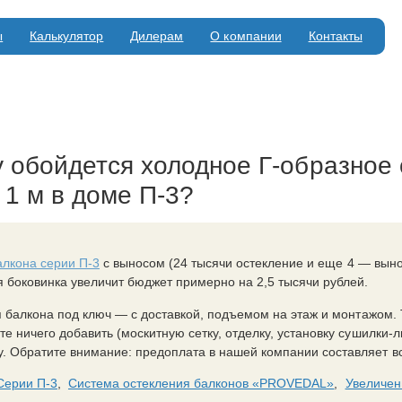
ы
Калькулятор
Дилерам
О компании
Контакты
 обойдется холодное Г-образное 
 1 м в доме П-3?
алкона серии П-3
с выносом (24 тысячи остекление и еще 4 — вынос
 боковинка увеличит бюджет примерно на 2,5 тысячи рублей.
 балкона под ключ — с доставкой, подъемом на этаж и монтажом. Т
те ничего добавить (москитную сетку, отделку, установку сушилки-
. Обратите внимание: предоплата в нашей компании составляет вс
Серии П-3
,
Система остекления балконов «PROVEDAL»
,
Увеличен