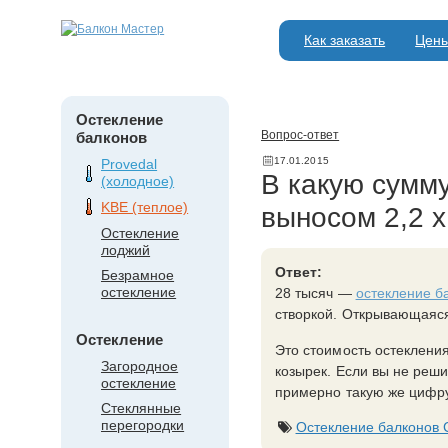
Как заказать
Цен
Остекление
Вопрос-ответ
балконов
17.01.2015
Provedal
В какую сумму
(холодное)
KBE (теплое)
выносом 2,2 х
Остекление
лоджий
Ответ:
Безрамное
остекление
28 тысяч —
остекление б
створкой. Открывающаяся
Остекление
Это стоимость остекления
Загородное
козырек. Если вы не реши
остекление
примерно такую же цифру
Стеклянные
перегородки
Остекление балконов 