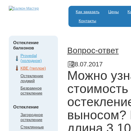
Как заказать
Цены
К
Контакты
Остекление
балконов
Вопрос-ответ
Provedal
(холодное)
28.07.2017
KBE (теплое)
Можно узн
Остекление
лоджий
стоимость
Безрамное
остекление
остеклени
Остекление
выносом? 
Загородное
остекление
длина 3,10
Стеклянные