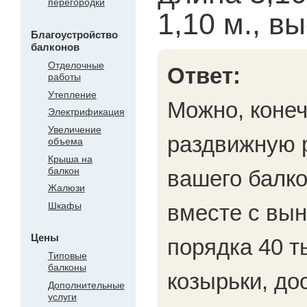
перегородки
1,10 м., вы
Благоустройство
балконов
Отделочные
Ответ:
работы
Утепление
Можно, конеч
Электрификация
Увеличение
раздвижную р
объема
Крыша на
балкон
вашего балко
Жалюзи
Шкафы
вместе с вын
Цены
порядка 40 т
Типовые
балконы
козырьки, до
Дополнительные
услуги