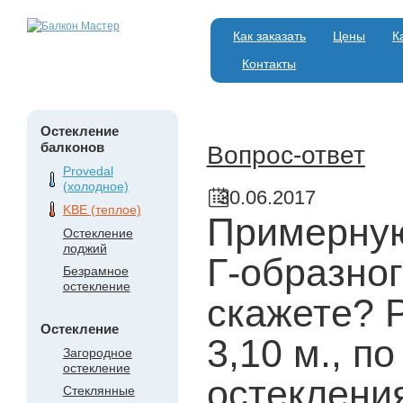
Как заказать
Цены
К
Контакты
Остекление
балконов
Вопрос-ответ
Provedal
(холодное)
30.06.2017
KBE (теплое)
Примерную
Остекление
лоджий
Г-образно
Безрамное
остекление
скажете? 
Остекление
3,10 м., п
Загородное
остекление
остекления
Стеклянные