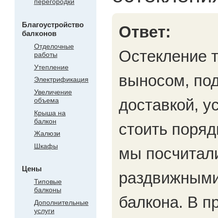
перегородки
Благоустройство
Ответ:
балконов
Отделочные
Остекление т
работы
Утепление
выносом, под
Электрификация
Увеличение
доставкой, ус
объема
Крыша на
балкон
стоить поряд
Жалюзи
Шкафы
мы посчитали
Цены
раздвижными
Типовые
балконы
балкона. В п
Дополнительные
услуги