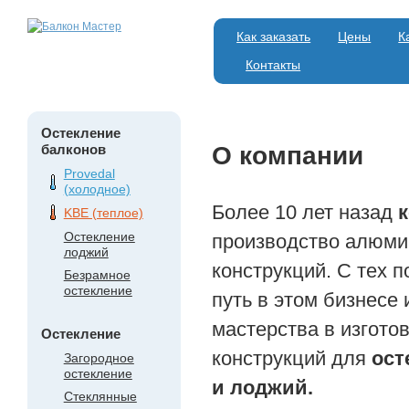
Как заказать
Цены
К
Контакты
Остекление
балконов
О компании
Provedal
(холодное)
Более 10 лет назад
KBE (теплое)
Остекление
производство алюми
лоджий
конструкций. C тех 
Безрамное
остекление
путь в этом бизнесе 
мастерства в изгото
Остекление
конструкций для
ост
Загородное
остекление
и лоджий.
Стеклянные