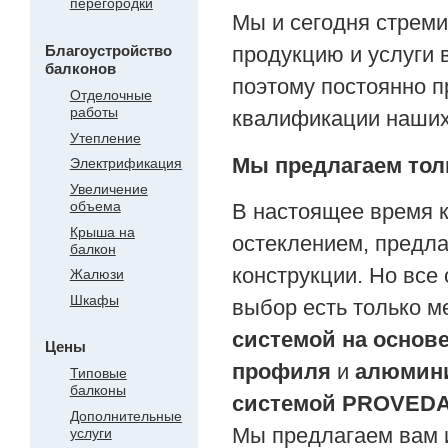
перегородки
Мы и сегодня стрем
Благоустройство
продукцию и услуги 
балконов
поэтому постоянно 
Отделочные
работы
квалификации наших
Утепление
Мы предлагаем тол
Электрификация
Увеличение
объема
В настоящее время 
Крыша на
остеклением, предл
балкон
конструкции. Но все 
Жалюзи
Шкафы
выбор есть только 
системой на основ
Цены
профиля
и
алюмин
Типовые
балконы
системой PROVED
Дополнительные
Мы предлагаем вам 
услуги