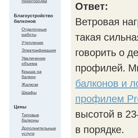
перегородки
Ответ:
Благоустройство
Ветровая наг
балконов
Отделочные
такая сильна
работы
Утепление
говорить о 
Электрификация
Увеличение
объема
профилей. 
Крыша на
балкон
балконов и 
Жалюзи
Шкафы
профилем Pr
Цены
высотой в 23
Типовые
балконы
в порядке.
Дополнительные
услуги