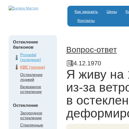
Как заказать
Цены
К
Контакты
Остекление
балконов
Вопрос-ответ
Provedal
(холодное)
14.12.1970
KBE (теплое)
Я живу на 
Остекление
лоджий
из-за вет
Безрамное
остекление
в остекле
Остекление
деформир
Загородное
остекление
Стеклянные