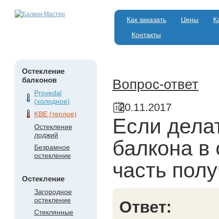
Как заказать
Цены
К
Контакты
Остекление
балконов
Вопрос-ответ
Provedal
(холодное)
20.11.2017
KBE (теплое)
Если дела
Остекление
лоджий
балкона в 
Безрамное
остекление
часть полу
Остекление
Загородное
остекление
Ответ:
Стеклянные