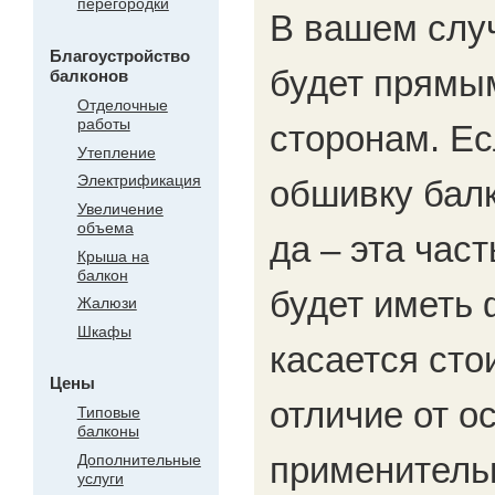
перегородки
В вашем случ
Благоустройство
будет прямы
балконов
Отделочные
работы
сторонам. Ес
Утепление
Электрификация
обшивку балк
Увеличение
объема
да – эта час
Крыша на
балкон
будет иметь 
Жалюзи
Шкафы
касается сто
Цены
отличие от о
Типовые
балконы
применитель
Дополнительные
услуги