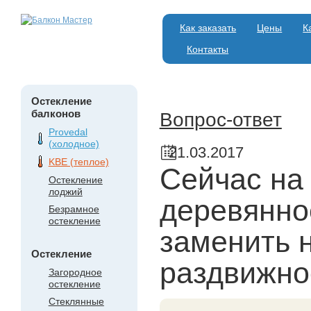
Как заказать
Цены
К
Контакты
Остекление
балконов
Вопрос-ответ
Provedal
(холодное)
21.03.2017
KBE (теплое)
Сейчас на
Остекление
лоджий
деревянно
Безрамное
остекление
заменить 
Остекление
раздвижно
Загородное
остекление
Стеклянные