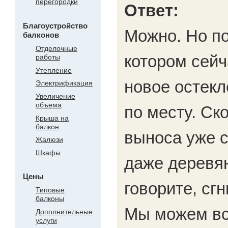
перегородки
Ответ:
Благоустройство
Можно. Но по
балконов
Отделочные
котором сейч
работы
Утепление
новое остекл
Электрификация
Увеличение
объема
по месту. Ск
Крыша на
балкон
выноса уже с
Жалюзи
Шкафы
даже деревян
Цены
говорите, сг
Типовые
балконы
Мы можем вс
Дополнительные
услуги