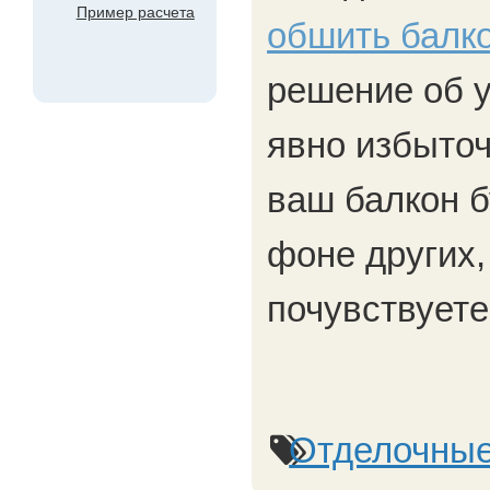
Пример расчета
обшить балко
решение об у
явно избыточ
ваш балкон б
фоне других,
почувствуете
Отделочные