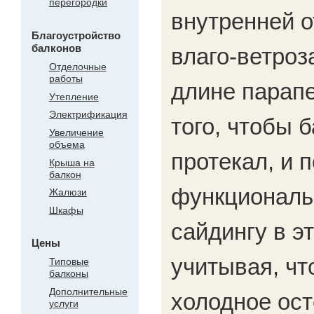
перегородки
внутренней 
Благоустройство
балконов
влаго-ветроз
Отделочные
работы
длине парапе
Утепление
Электрификация
того, чтобы 
Увеличение
объема
протекал, и 
Крыша на
балкон
функциональн
Жалюзи
Шкафы
сайдингу в эт
Цены
учитывая, чт
Типовые
балконы
Дополнительные
холодное ост
услуги