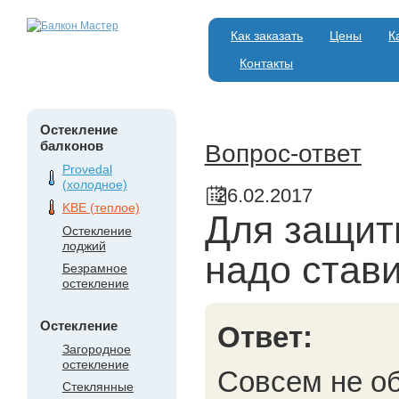
Как заказать
Цены
К
Контакты
Остекление
балконов
Вопрос-ответ
Provedal
(холодное)
26.02.2017
KBE (теплое)
Для защит
Остекление
лоджий
надо став
Безрамное
остекление
Остекление
Ответ:
Загородное
остекление
Совсем не об
Стеклянные