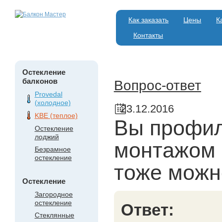
Как заказать
Цены
К
Контакты
Остекление
балконов
Вопрос-ответ
Provedal
(холодное)
23.12.2016
KBE (теплое)
Вы профил
Остекление
лоджий
монтажом 
Безрамное
остекление
тоже можн
Остекление
Загородное
остекление
Ответ:
Стеклянные