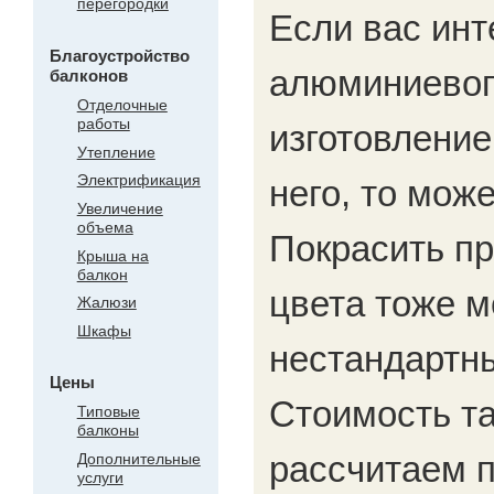
перегородки
Если вас инт
Благоустройство
алюминиевог
балконов
Отделочные
работы
изготовление
Утепление
Электрификация
него, то мож
Увеличение
объема
Покрасить п
Крыша на
балкон
цвета тоже м
Жалюзи
Шкафы
нестандартны
Цены
Стоимость та
Типовые
балконы
рассчитаем п
Дополнительные
услуги