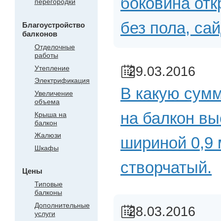
боковина отк
перегородки
без пола, са
Благоустройство
балконов
Отделочные
работы
Утепление
29.03.2016
Электрификация
В какую сум
Увеличение
объема
на балкон выс
Крыша на
балкон
Жалюзи
шириной 0,9 
Шкафы
створчатый.
Цены
Типовые
балконы
Дополнительные
28.03.2016
услуги