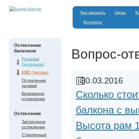
Как заказать
Цены
К
Контакты
Остекление
Вопрос-отв
балконов
Provedal
(холодное)
KBE (теплое)
30.03.2016
Остекление
лоджий
Сколько стои
Безрамное
остекление
балкона с в
Остекление
Загородное
Высота рам 1
остекление
Стеклянные