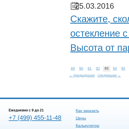
25.03.2016
Скажите, ско
остекление с
Высота от па
89
90
91
92
93
94
95
← предыдущая
следующая →
Ежедневно c 9 до 21
Как заказать
+7 (499) 455-11-48
Цены
Калькулятор