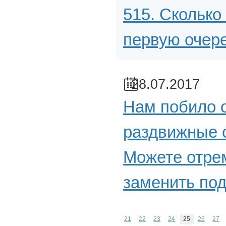
515. Сколько 
первую очер
28.07.2017
Нам побило о
раздвижные с
Можете отре
заменить под
21
22
23
24
25
26
27