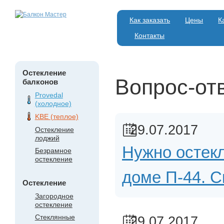
Как заказать
Цены
К
Контакты
Остекление
Вопрос-отв
балконов
Provedal
(холодное)
KBE (теплое)
29.07.2017
Остекление
лоджий
Нужно остекл
Безрамное
остекление
доме П-44. С
Остекление
Загородное
остекление
Стеклянные
29.07.2017