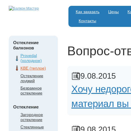
Как заказать
Цены
К
Контакты
Остекление
Вопрос-отв
балконов
Provedal
(холодное)
KBE (теплое)
09.08.2015
Остекление
лоджий
Хочу недорог
Безрамное
остекление
материал вы
Остекление
Загородное
остекление
Стеклянные
09.08.2015