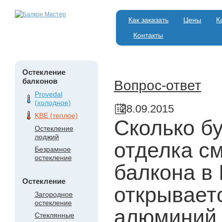
Как заказать
Цены
К
Контакты
Остекление
балконов
Вопрос-ответ
Provedal
(холодное)
28.09.2015
KBE (теплое)
Сколько бу
Остекление
лоджий
отделка с
Безрамное
остекление
балкона в 
Остекление
открывает
Загородное
остекление
алюминий
Стеклянные