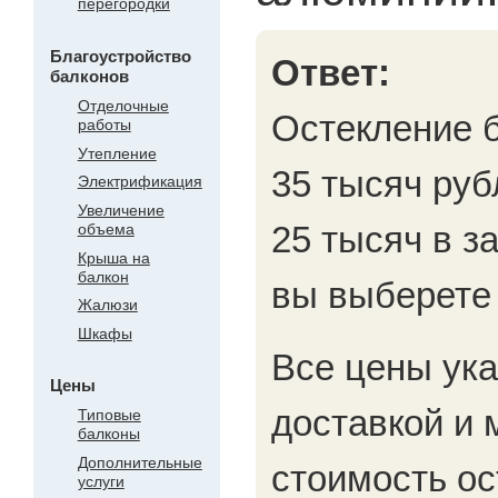
перегородки
Благоустройство
Ответ:
балконов
Отделочные
Остекление б
работы
Утепление
35 тысяч руб
Электрификация
Увеличение
25 тысяч в з
объема
Крыша на
балкон
вы выберете
Жалюзи
Шкафы
Все цены ук
Цены
доставкой и
Типовые
балконы
Дополнительные
стоимость ос
услуги