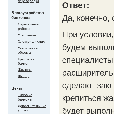
перегородки
Ответ:
Благоустройство
Да, конечно,
балконов
Отделочные
работы
При условии,
Утепление
Электрификация
будем выпол
Увеличение
объема
специалисты
Крыша на
балкон
Жалюзи
расширитель
Шкафы
сделают закл
Цены
Типовые
крепиться жа
балконы
Дополнительные
будет выполн
услуги