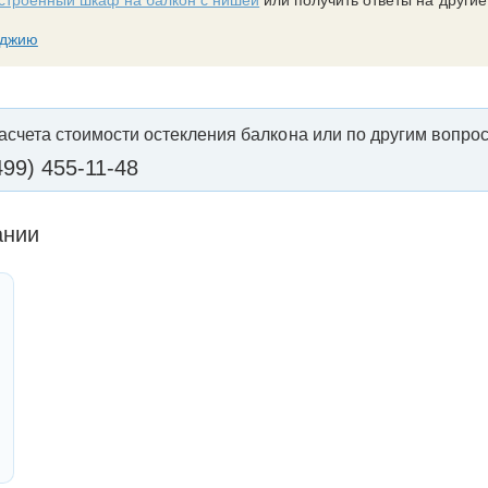
строенный шкаф на балкон с нишей
или получить ответы на другие
оджию
асчета стоимости остекления балкона или по другим вопрос
499) 455-11-48
ании