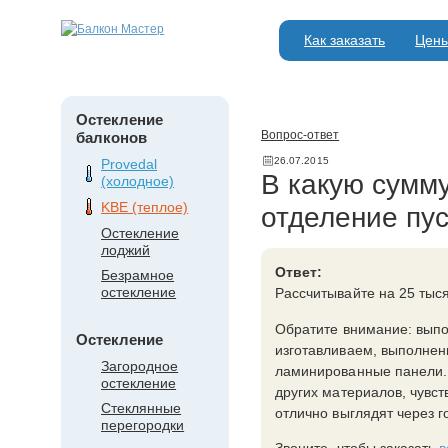
Как заказать
Цен
Остекление
Вопрос-ответ
балконов
26.07.2015
Provedal
В какую сумму
(холодное)
KBE (теплое)
отделение пус
Остекление
лоджий
Ответ:
Безрамное
остекление
Рассчитывайте на 25 тыся
Обратите внимание: выпо
Остекление
изготавливаем, выполнен
Загородное
ламинированные панели. 
остекление
других материалов, чувс
Стеклянные
отлично выглядят через г
перегородки