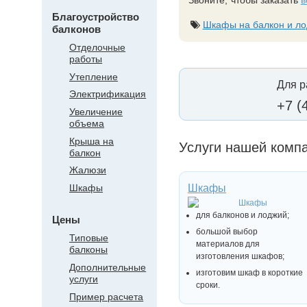
Звоните, чтобы заказать
в
Благоустройство
Шкафы на балкон и л
балконов
Отделочные
работы
Утепление
Для р
Электрификация
+7 (
Увеличение
объема
Крыша на
Услуги нашей комп
балкон
Жалюзи
Шкафы
Шкафы
для балконов и лоджий;
Цены
большой выбор
Типовые
материалов для
балконы
изготовления шкафов;
Дополнительные
изготовим шкаф в короткие
услуги
сроки.
Пример расчета