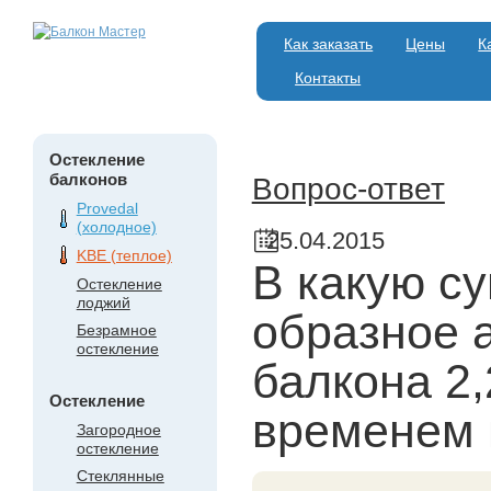
Как заказать
Цены
К
Контакты
Остекление
балконов
Вопрос-ответ
Provedal
(холодное)
25.04.2015
KBE (теплое)
В какую с
Остекление
лоджий
образное 
Безрамное
остекление
балкона 2,
Остекление
временем 
Загородное
остекление
Стеклянные