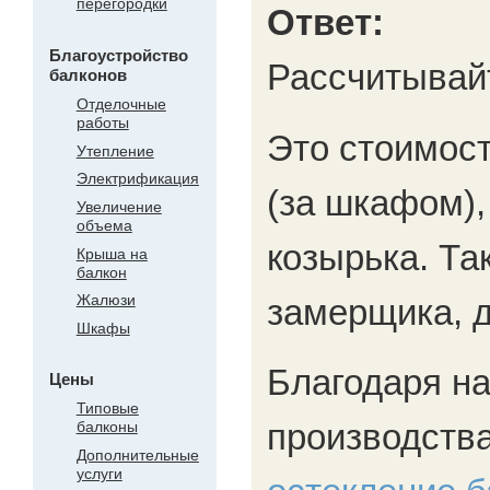
перегородки
Ответ:
Благоустройство
Рассчитывайт
балконов
Отделочные
работы
Это стоимост
Утепление
Электрификация
(за шкафом),
Увеличение
объема
козырька. Та
Крыша на
балкон
Жалюзи
замерщика, д
Шкафы
Благодаря н
Цены
Типовые
производств
балконы
Дополнительные
услуги