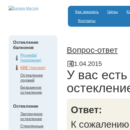
Как заказать
Цены
К
Контакты
Остекление
балконов
Вопрос-ответ
Provedal
(холодное)
01.04.2015
KBE (теплое)
У вас есть
Остекление
лоджий
остеклени
Безрамное
остекление
Остекление
Ответ:
Загородное
остекление
К сожалению,
Стеклянные