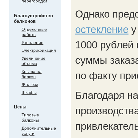
перегородки
Однако пред
Благоустройство
балконов
остекление
у
Отделочные
работы
1000 рублей 
Утепление
Электрификация
суммы заказа
Увеличение
объема
Крыша на
по факту при
балкон
Жалюзи
Благодаря н
Шкафы
Цены
производств
Типовые
балконы
привлекатель
Дополнительные
услуги