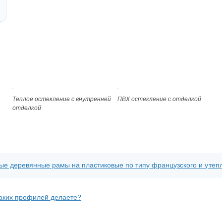
Теплое остекление с внутренней
ПВХ остекление с отделкой
отделкой
ые деревянные рамы на пластиковые по типу французского и утеп
каких профилей делаете?