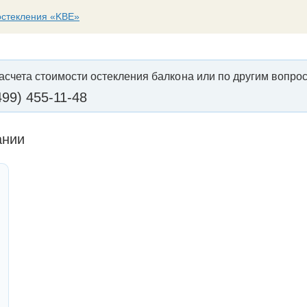
остекления «KBE»
асчета стоимости остекления балкона или по другим вопрос
499) 455-11-48
ании