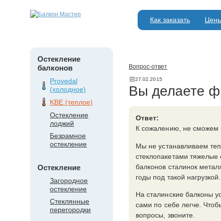
Как заказать
Цен
Остекление
Вопрос-ответ
балконов
27.02.2015
Provedal
Вы делаете ф
(холодное)
KBE (теплое)
Остекление
Ответ:
лоджий
К сожалению, не сможем 
Безрамное
остекление
Мы не устанавливаем теп
стеклопакетами тяжелые с
балконов сталинок металл
Остекление
годы под такой нагрузкой.
Загородное
остекление
На сталинские балконы у
Стеклянные
сами по себе легче. Чтоб
перегородки
вопросы, звоните.