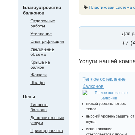
Пластиковая система 
Благоустройство
балконов
Отделочные
работы
Для р
Утепление
Электрификация
+7 (
Увеличение
объема
Услуги нашей комп
Крыша на
балкон
Жалюзи
Теплое остекление
Шкафы
балконов
Цены
низкий уровень потерь
Типовые
тепла;
балконы
высокий уровень защиты от
Дополнительные
шума;
услуги
использование
Пример расчета
стеклопакетов с любым