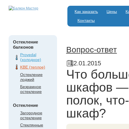
Как заказать
Цены
К
Контакты
Остекление
балконов
Вопрос-ответ
Provedal
(холодное)
12.01.2015
KBE (теплое)
Что больше
Остекление
лоджий
шкафов — 
Безрамное
остекление
полок, что
Остекление
шкаф?
Загородное
остекление
Стеклянные