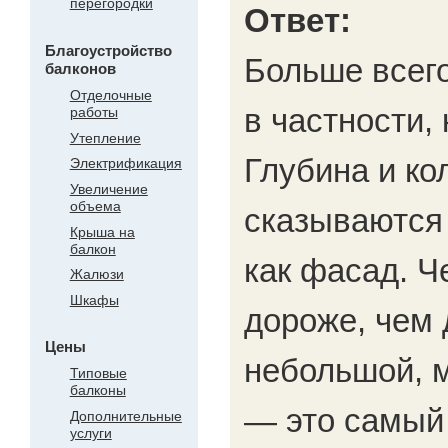
перегородки
Ответ:
Благоустройство
Больше всег
балконов
Отделочные
в частности,
работы
Утепление
Глубина и ко
Электрификация
Увеличение
объема
сказываются
Крыша на
балкон
как фасад. Ч
Жалюзи
Шкафы
дороже, чем
Цены
небольшой, 
Типовые
балконы
— это самый
Дополнительные
услуги