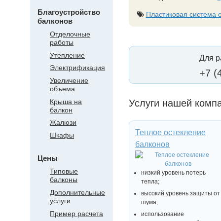
Благоустройство
Пластиковая система 
балконов
Отделочные
работы
Утепление
Для р
Электрификация
+7 (
Увеличение
объема
Крыша на
Услуги нашей комп
балкон
Жалюзи
Теплое остекление
Шкафы
балконов
Цены
Типовые
низкий уровень потерь
балконы
тепла;
Дополнительные
высокий уровень защиты от
услуги
шума;
Пример расчета
использование