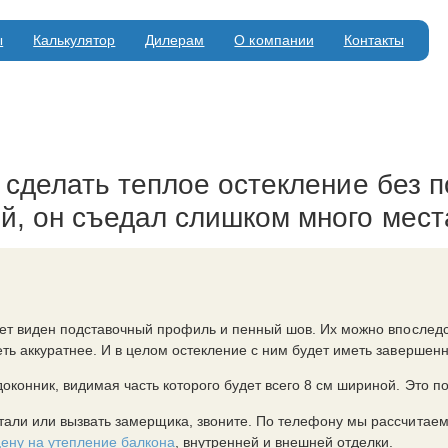
ы
Калькулятор
Дилерам
О компании
Контакты
сделать теплое остекление без п
й, он съедал слишком много мест
дет виден подставочный профиль и пенный шов. Их можно впослед
ть аккуратнее. И в целом остекление с ним будет иметь завершенн
конник, видимая часть которого будет всего 8 см шириной. Это по
тали или вызвать замерщика, звоните. По телефону мы рассчитаем
ену на утепление балкона
, внутренней и внешней отделки.