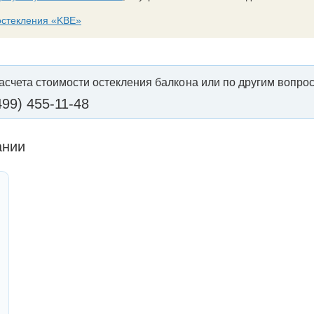
остекления «KBE»
асчета стоимости остекления балкона или по другим вопрос
499) 455-11-48
ании