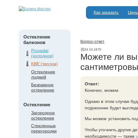
Как заказать
Цен
Остекление
Вопрос-ответ
балконов
24.10.1970
Provedal
Можете ли вы 
(холодное)
KBE (теплое)
сантиметровы
Остекление
лоджий
Ответ:
Безрамное
остекление
Конечно, можем.
Однако в этом случае бу
Остекление
подоконник будет выгляде
Загородное
остекление
Мы можем установить подо
Стеклянные
Чтобы уточнить другие де
перегородки
необходимости — также
ц