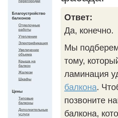
перегородки
Благоустройство
Ответ:
балконов
Отделочные
Да, конечно.
работы
Утепление
Электрификация
Мы подберем
Увеличение
объема
тому, которы
Крыша на
балкон
ламинация у
Жалюзи
Шкафы
балкона
. Чт
Цены
позвоните н
Типовые
балконы
Дополнительные
балкона, кот
услуги