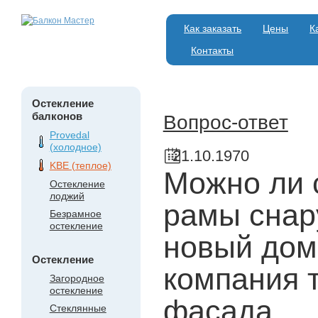
Как заказать
Цены
К
Контакты
Остекление
балконов
Вопрос-ответ
Provedal
(холодное)
21.10.1970
KBE (теплое)
Можно ли 
Остекление
лоджий
рамы снар
Безрамное
остекление
новый дом
Остекление
компания 
Загородное
остекление
фасада.
Стеклянные