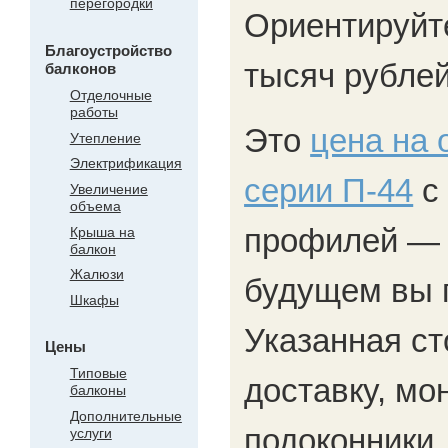
перегородки
Ориентируйте
Благоустройство
тысяч рублей
балконов
Отделочные
работы
Это
цена на 
Утепление
Электрификация
серии П-44
с
Увеличение
объема
профилей — н
Крыша на
балкон
Жалюзи
будущем вы п
Шкафы
Указанная ст
Цены
Типовые
доставку, мо
балконы
Дополнительные
подоконники,
услуги