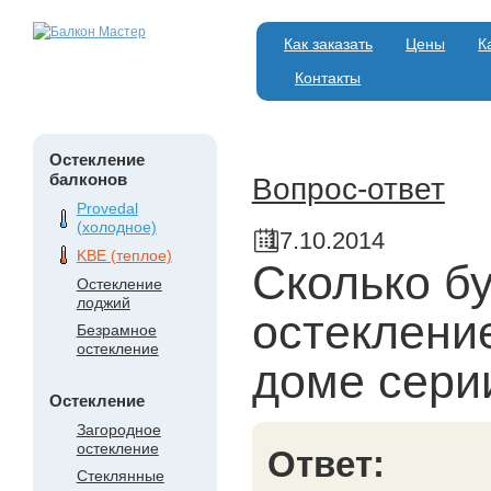
Как заказать
Цены
К
Контакты
Остекление
балконов
Вопрос-ответ
Provedal
(холодное)
17.10.2014
KBE (теплое)
Сколько б
Остекление
лоджий
остеклени
Безрамное
остекление
доме сери
Остекление
Загородное
остекление
Ответ:
Стеклянные