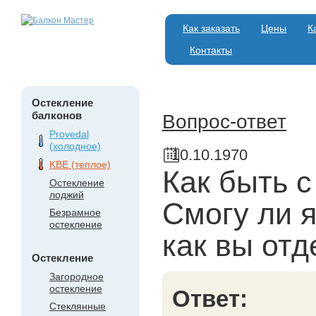
Как заказать
Цены
К
Контакты
Остекление
балконов
Вопрос-ответ
Provedal
(холодное)
10.10.1970
KBE (теплое)
Как быть 
Остекление
лоджий
Смогу ли я
Безрамное
остекление
как вы отд
Остекление
Загородное
остекление
Ответ:
Стеклянные