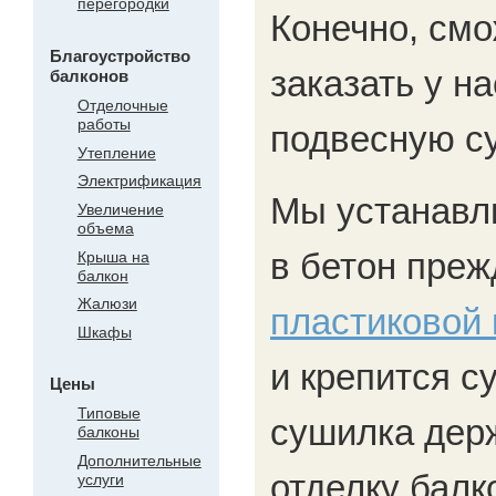
перегородки
Конечно, смо
Благоустройство
заказать у н
балконов
Отделочные
работы
подвесную с
Утепление
Электрификация
Мы устанавл
Увеличение
объема
в бетон пре
Крыша на
балкон
Жалюзи
пластиковой 
Шкафы
и крепится с
Цены
Типовые
сушилка держ
балконы
Дополнительные
отделку балк
услуги