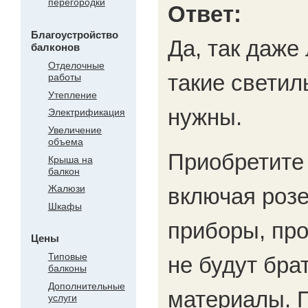
перегородки
Ответ:
Благоустройство
Да, так даже
балконов
Отделочные
такие светил
работы
Утепление
нужны.
Электрификация
Увеличение
объема
Приобретите 
Крыша на
балкон
Жалюзи
включая розе
Шкафы
приборы, пр
Цены
Типовые
не будут бра
балконы
Дополнительные
материалы. 
услуги