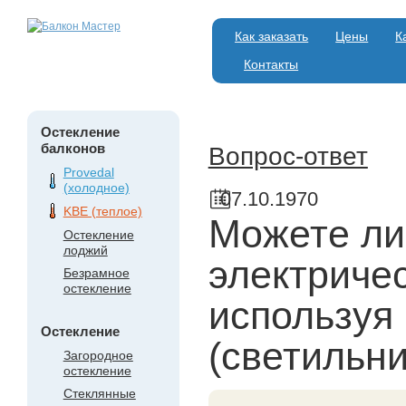
Как заказать
Цены
К
Контакты
Остекление
балконов
Вопрос-ответ
Provedal
(холодное)
07.10.1970
KBE (теплое)
Можете ли
Остекление
лоджий
электричес
Безрамное
остекление
используя
Остекление
(светильни
Загородное
остекление
Стеклянные