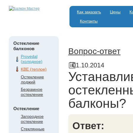
Как заказать
Цены
К
Контакты
Остекление
балконов
Вопрос-ответ
Provedal
(холодное)
01.10.2014
KBE (теплое)
Устанавли
Остекление
лоджий
остекленн
Безрамное
остекление
балконы?
Остекление
Загородное
остекление
Ответ:
Стеклянные