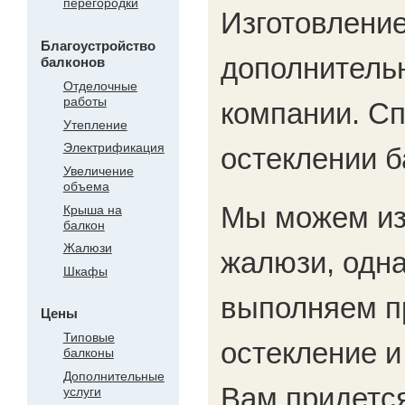
перегородки
Изготовлени
Благоустройство
дополнитель
балконов
Отделочные
работы
компании. С
Утепление
Электрификация
остеклении б
Увеличение
объема
Мы можем изг
Крыша на
балкон
Жалюзи
жалюзи, одна
Шкафы
выполняем п
Цены
Типовые
остекление и
балконы
Дополнительные
Вам придетс
услуги