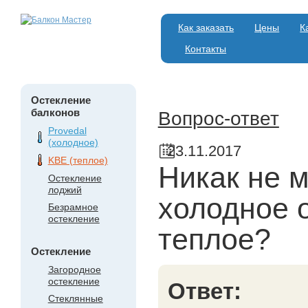
Как заказать
Цены
К
Контакты
Остекление
балконов
Вопрос-ответ
Provedal
(холодное)
23.11.2017
KBE (теплое)
Никак не м
Остекление
лоджий
холодное 
Безрамное
остекление
теплое?
Остекление
Загородное
остекление
Ответ:
Стеклянные