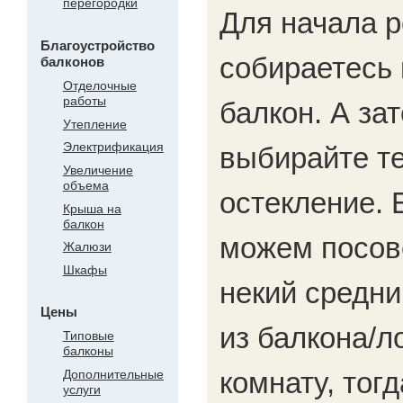
перегородки
Для начала р
Благоустройство
собираетесь 
балконов
Отделочные
работы
балкон. А зат
Утепление
Электрификация
выбирайте т
Увеличение
объема
остекление. 
Крыша на
балкон
можем посове
Жалюзи
Шкафы
некий средни
Цены
из балкона/
Типовые
балконы
комнату, тог
Дополнительные
услуги