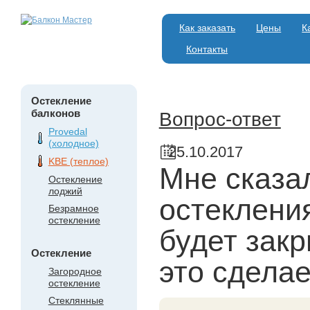
Как заказать
Цены
К
Контакты
Остекление
балконов
Вопрос-ответ
Provedal
(холодное)
25.10.2017
KBE (теплое)
Мне сказал
Остекление
лоджий
остеклени
Безрамное
остекление
будет закр
Остекление
это сдела
Загородное
остекление
Стеклянные