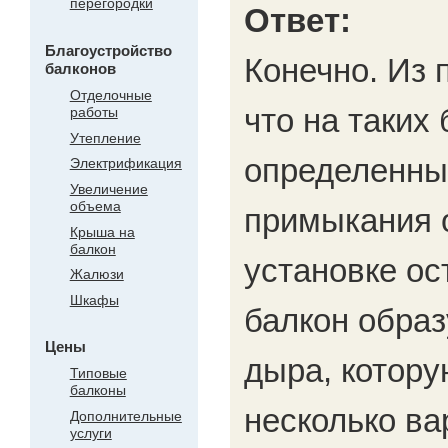
перегородки
Ответ:
Благоустройство
Конечно. Из 
балконов
Отделочные
что на таких 
работы
Утепление
определенны
Электрификация
Увеличение
объема
примыкания о
Крыша на
балкон
установке ос
Жалюзи
Шкафы
балкон образ
Цены
дыра, котору
Типовые
балконы
несколько в
Дополнительные
услуги