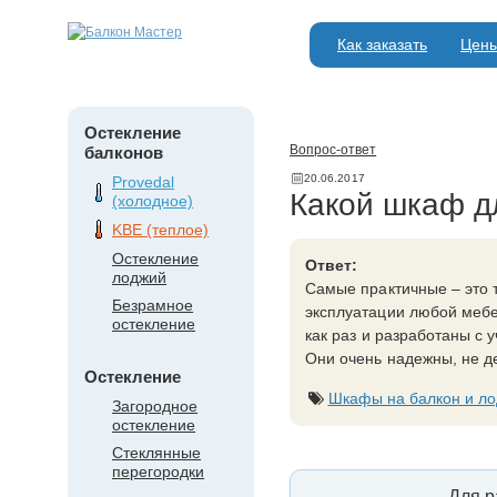
Как заказать
Цен
Остекление
Вопрос-ответ
балконов
20.06.2017
Provedal
Какой шкаф д
(холодное)
KBE (теплое)
Остекление
Ответ:
лоджий
Самые практичные – это 
Безрамное
эксплуатации любой мебе
остекление
как раз и разработаны с 
Они очень надежны, не д
Остекление
Шкафы на балкон и л
Загородное
остекление
Стеклянные
перегородки
Для р