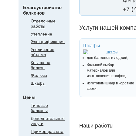
Благоустройство
+7 (
балконов
Отделочные
работы
Услуги нашей комп
Утепление
Электрификация
Шкафы
Увеличение
объема
для балконов и лоджий;
Крыша на
большой выбор
балкон
материалов для
Жалюзи
изготовления шкафов;
Шкафы
изготовим шкаф в короткие
сроки.
Цены
Типовые
балконы
Дополнительные
услуги
Наши работы
Пример расчета