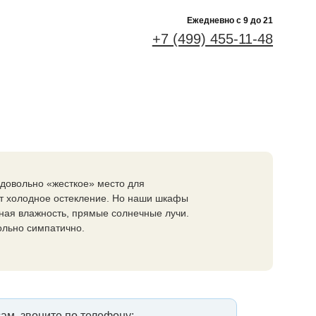
Ежедневно c 9 до 21
+7 (499) 455-11-48
довольно «жесткое» место для
ит холодное остекление. Но наши шкафы
нная влажность, прямые солнечные лучи.
ольно симпатично.
ам, звоните по телефону: