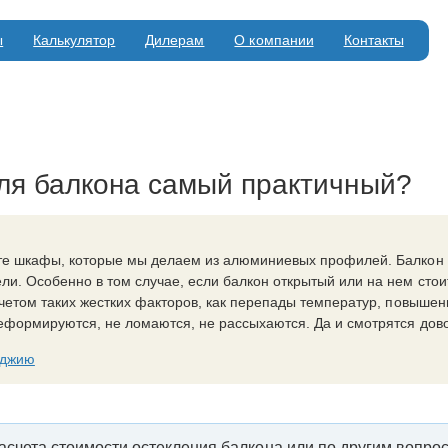
ы
Калькулятор
Дилерам
О компании
Контакты
ля балкона самый практичный?
те шкафы, которые мы делаем из алюминиевых профилей. Балкон 
ли. Особенно в том случае, если балкон открытый или на нем сто
учетом таких жестких факторов, как перепады температур, повыше
еформируются, не ломаются, не рассыхаются. Да и смотрятся дов
оджию
асчета стоимости остекления балкона или по другим вопрос