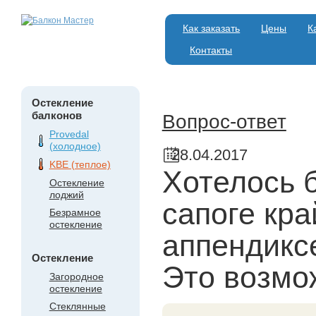
Как заказать
Цены
К
Контакты
Остекление
балконов
Вопрос-ответ
Provedal
(холодное)
28.04.2017
KBE (теплое)
Хотелось б
Остекление
лоджий
сапоге кра
Безрамное
остекление
аппендикс
Остекление
Это возмо
Загородное
остекление
Стеклянные