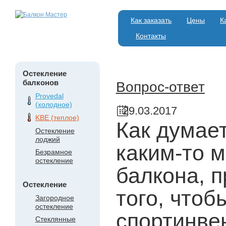
Как заказать
Цены
К
Контакты
Остекление
балконов
Вопрос-ответ
Provedal
(холодное)
29.03.2017
KBE (теплое)
Как думае
Остекление
лоджий
каким-то 
Безрамное
остекление
балкона, 
Остекление
того, чтоб
Загородное
остекление
спортинве
Стеклянные