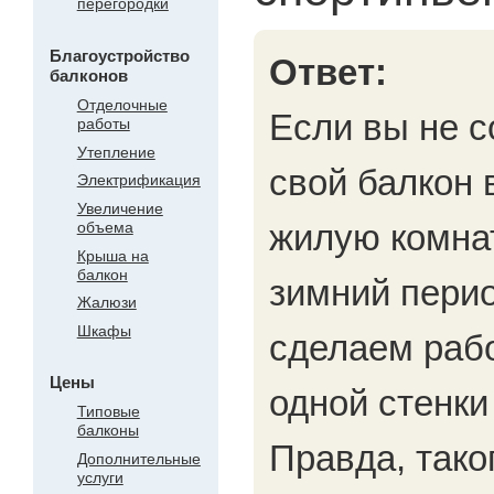
перегородки
Благоустройство
Ответ:
балконов
Отделочные
Если вы не 
работы
Утепление
свой балкон 
Электрификация
Увеличение
жилую комнат
объема
Крыша на
балкон
зимний перио
Жалюзи
Шкафы
сделаем раб
Цены
одной стенки
Типовые
балконы
Правда, тако
Дополнительные
услуги