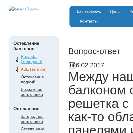
Как заказать
Цены
К
Контакты
Остекление
балконов
Вопрос-ответ
Provedal
(холодное)
26.02.2017
KBE (теплое)
Между наш
Остекление
лоджий
балконом 
Безрамное
остекление
решетка с
Остекление
как-то об
Загородное
остекление
панелями 
Стеклянные