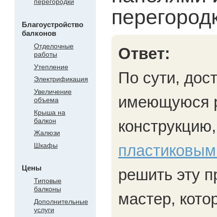
перегородки
перегород
Благоустройство
балконов
Отделочные
Ответ:
работы
Утепление
По сути, дос
Электрификация
Увеличение
имеющуюся 
объема
Крыша на
балкон
конструкцию,
Жалюзи
Шкафы
пластиковым
Цены
решить эту п
Типовые
балконы
мастер, кото
Дополнительные
услуги