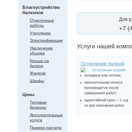
Благоустройство
балконов
Для р
Отделочные
работы
+7 (
Утепление
Электрификация
Услуги нашей комп
Увеличение
объема
Крыша на
Остекление лоджий
балкон
Жалюзи
холодное или теплое;
Шкафы
окончательная оплата
производится после
завершения работ;
Цены
гарантийный срок — 1 год
Типовые
со дня окончания работ.
балконы
Дополнительные
услуги
Пример расчета