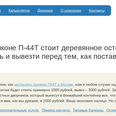
ы
Калькулятор
Дилерам
О компании
Контакты
коне П-44Т стоит деревянное ост
 и вывезти перед тем, как постав
тем, как
застеклить лоджию П44Т в Москве
, нам в любом случае на
нтаж будет стоить примерно 1000 рублей, вывоз – 3000 рублей. За
тных дворников, который вынесут в ближайший контейнер все, чт
тся вам, как мы думаем, в 1000 рублей. Ваша экономия налицо. Но э
ополнительные услуги
,
Пример расчета
,
Типовые балконы
,
Осте