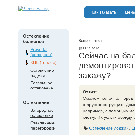
Как заказать
Цен
Остекление
Вопрос-ответ
балконов
23.12.2016
Provedal
Сейчас на бал
(холодное)
KBE (теплое)
демонтировать
Остекление
закажу?
лоджий
Безрамное
остекление
Ответ:
Сможем, конечно. Перед 
Остекление
старую конструкцию. Демо
Загородное
например, с помощью мес
остекление
клетку. Их услуги обойду
Стеклянные
Остекление лоджий
,
Д
перегородки