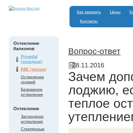
Как заказать
Цены
К
Контакты
Остекление
балконов
Вопрос-ответ
Provedal
(холодное)
28.11.2016
KBE (теплое)
Зачем доп
Остекление
лоджий
лоджию, е
Безрамное
остекление
теплое ост
Остекление
утепление
Загородное
остекление
Стеклянные