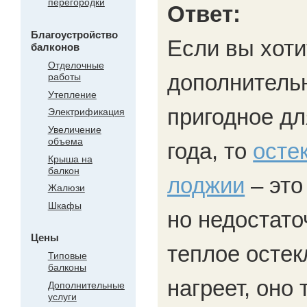
перегородки
Ответ:
Благоустройство
Если вы хоти
балконов
Отделочные
дополнитель
работы
Утепление
пригодное дл
Электрификация
Увеличение
объема
года, то
осте
Крыша на
балкон
лоджии
– это
Жалюзи
Шкафы
но недостато
Цены
теплое остек
Типовые
балконы
нагреет, оно
Дополнительные
услуги