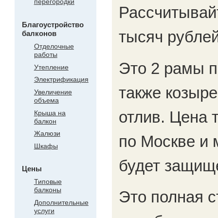
перегородки
Рассчитывайт
Благоустройство
тысяч рублей
балконов
Отделочные
работы
Это 2 рамы п
Утепление
Электрификация
также козыре
Увеличение
объема
отлив. Цена 
Крыша на
балкон
Жалюзи
по Москве и 
Шкафы
будет защище
Цены
Типовые
балконы
Это полная с
Дополнительные
услуги