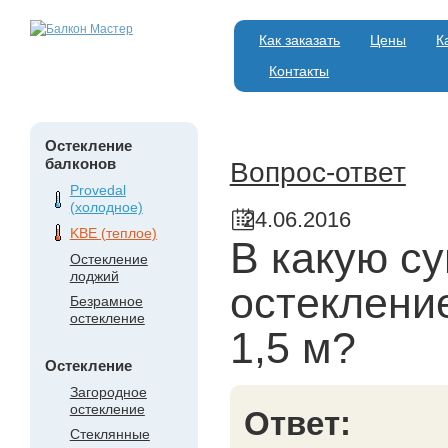
Как заказать
Цены
К
Контакты
Остекление
балконов
Вопрос-ответ
Provedal
(холодное)
24.06.2016
KBE (теплое)
В какую с
Остекление
лоджий
остекление
Безрамное
остекление
1,5 м?
Остекление
Загородное
остекление
Ответ:
Стеклянные