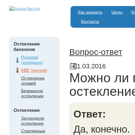
Как заказать
Цены
К
Контакты
Остекление
балконов
Вопрос-ответ
Provedal
(холодное)
01.03.2016
KBE (теплое)
Можно ли 
Остекление
лоджий
остеклени
Безрамное
остекление
Остекление
Ответ:
Загородное
остекление
Да, конечно.
Стеклянные