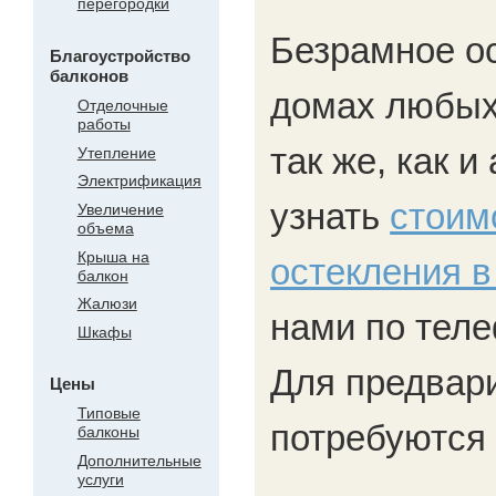
перегородки
Безрамное о
Благоустройство
балконов
домах любых 
Отделочные
работы
так же, как 
Утепление
Электрификация
узнать
стоим
Увеличение
объема
Крыша на
остекления в
балкон
Жалюзи
нами по теле
Шкафы
Для предвари
Цены
Типовые
потребуются 
балконы
Дополнительные
услуги